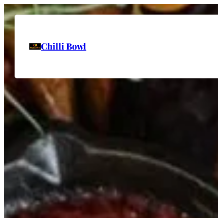
Chilli Bowl