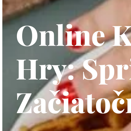
Online K
Hry: Spr
Začiatoč