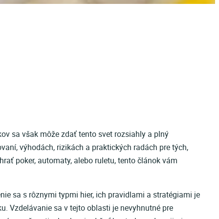
kov sa však môže zdať tento svet rozsiahly a plný
aní, výhodách, rizikách a praktických radách pre tých,
rať poker, automaty, alebo ruletu, tento článok vám
e sa s rôznymi typmi hier, ich pravidlami a stratégiami je
 Vzdelávanie sa v tejto oblasti je nevyhnutné pre