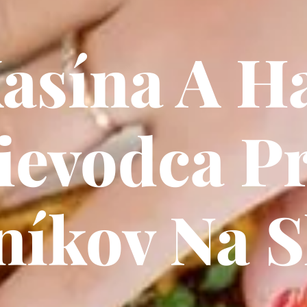
asína A H
ievodca P
níkov Na 