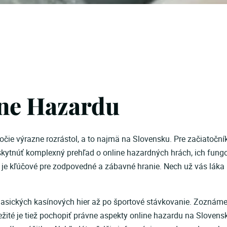
ine Hazardu
očie výrazne rozrástol, a to najmä na Slovensku. Pre začiatoční
kytnúť komplexný prehľad o online hazardných hrách, ich fungov
 je kľúčové pre zodpovedné a zábavné hranie. Nech už vás láka h
asických kasínových hier až po športové stávkovanie. Zoznámeni
 je tiež pochopiť právne aspekty online hazardu na Slovensku.