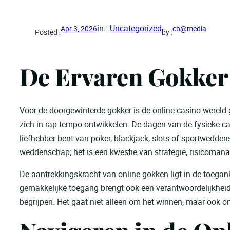
in :
Uncategorized
Apr 3, 2026
cb@media
Posted :
by :
De Ervaren Gokker
Voor de doorgewinterde gokker is de online casino-wereld 
zich in rap tempo ontwikkelen. De dagen van de fysieke casi
liefhebber bent van poker, blackjack, slots of sportwedden
weddenschap; het is een kwestie van strategie, risicoman
De aantrekkingskracht van online gokken ligt in de toegank
gemakkelijke toegang brengt ook een verantwoordelijkheid m
begrijpen. Het gaat niet alleen om het winnen, maar ook o