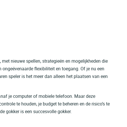
, met nieuwe spellen, strategieën en mogelijkheden die
n ongeëvenaarde flexibiliteit en toegang. Of je nu een
aren speler is het meer dan alleen het plaatsen van een
vanaf je computer of mobiele telefoon. Maar deze
ntrole te houden, je budget te beheren en de risico’s te
de gokker is een succesvolle gokker.