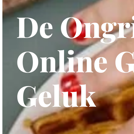
De Ongri
Online 
Geluk