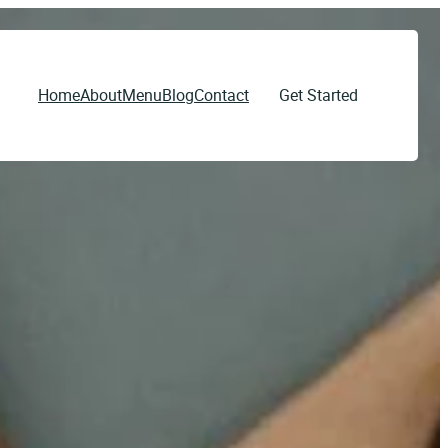
Home
About
Menu
Blog
Contact
Get Started