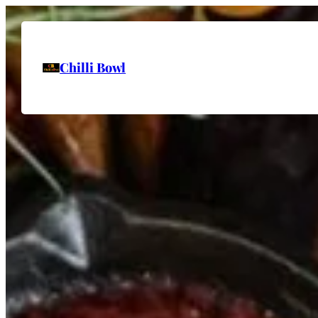
Chilli Bowl