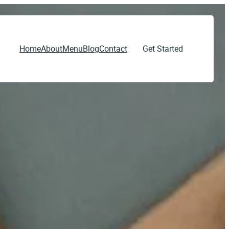
Home
About
Menu
Blog
Contact
Get Started