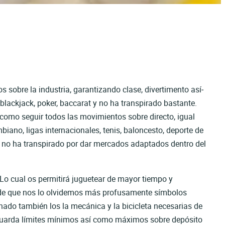
sobre la industria, garantizando clase, divertimento así­
lackjack, poker, baccarat y no ha transpirado bastante.
 como seguir todos las movimientos sobre directo, igual
iano, ligas internacionales, tenis, baloncesto, deporte de
 y no ha transpirado por dar mercados adaptados dentro del
Lo cual os permitirá juguetear de mayor tiempo y
o de que nos lo olvidemos más profusamente símbolos
ado también los la mecánica y la bicicleta necesarias de
o guarda límites mínimos así­ como máximos sobre depósito