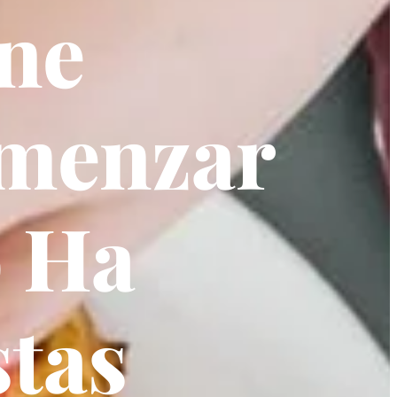
ne
menzar
o Ha
tas