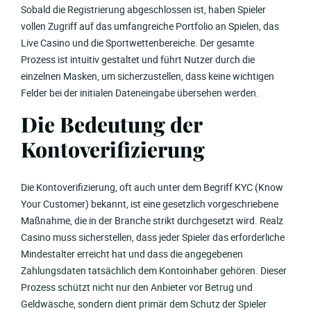
Sobald die Registrierung abgeschlossen ist, haben Spieler
vollen Zugriff auf das umfangreiche Portfolio an Spielen, das
Live Casino und die Sportwettenbereiche. Der gesamte
Prozess ist intuitiv gestaltet und führt Nutzer durch die
einzelnen Masken, um sicherzustellen, dass keine wichtigen
Felder bei der initialen Dateneingabe übersehen werden.
Die Bedeutung der
Kontoverifizierung
Die Kontoverifizierung, oft auch unter dem Begriff KYC (Know
Your Customer) bekannt, ist eine gesetzlich vorgeschriebene
Maßnahme, die in der Branche strikt durchgesetzt wird. Realz
Casino muss sicherstellen, dass jeder Spieler das erforderliche
Mindestalter erreicht hat und dass die angegebenen
Zahlungsdaten tatsächlich dem Kontoinhaber gehören. Dieser
Prozess schützt nicht nur den Anbieter vor Betrug und
Geldwäsche, sondern dient primär dem Schutz der Spieler