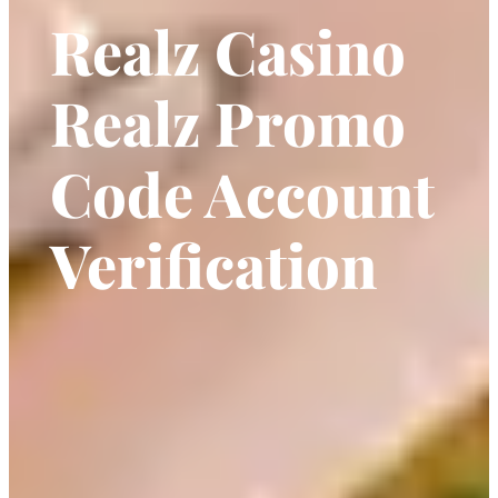
Realz Casino
Realz Promo
Code Account
Verification