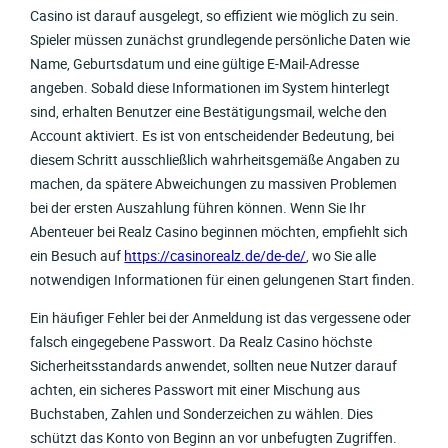
Casino ist darauf ausgelegt, so effizient wie möglich zu sein.
Spieler müssen zunächst grundlegende persönliche Daten wie
Name, Geburtsdatum und eine gültige E-Mail-Adresse
angeben. Sobald diese Informationen im System hinterlegt
sind, erhalten Benutzer eine Bestätigungsmail, welche den
Account aktiviert. Es ist von entscheidender Bedeutung, bei
diesem Schritt ausschließlich wahrheitsgemäße Angaben zu
machen, da spätere Abweichungen zu massiven Problemen
bei der ersten Auszahlung führen können. Wenn Sie Ihr
Abenteuer bei Realz Casino beginnen möchten, empfiehlt sich
ein Besuch auf
https://casinorealz.de/de-de/
, wo Sie alle
notwendigen Informationen für einen gelungenen Start finden.
Ein häufiger Fehler bei der Anmeldung ist das vergessene oder
falsch eingegebene Passwort. Da Realz Casino höchste
Sicherheitsstandards anwendet, sollten neue Nutzer darauf
achten, ein sicheres Passwort mit einer Mischung aus
Buchstaben, Zahlen und Sonderzeichen zu wählen. Dies
schützt das Konto von Beginn an vor unbefugten Zugriffen.