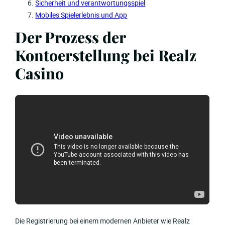
Sicherheit und verantwortungsspiel
Mobiles Spielerlebnis und App
Der Prozess der
Kontoerstellung bei Realz
Casino
Die Registrierung bei einem modernen Anbieter wie Realz