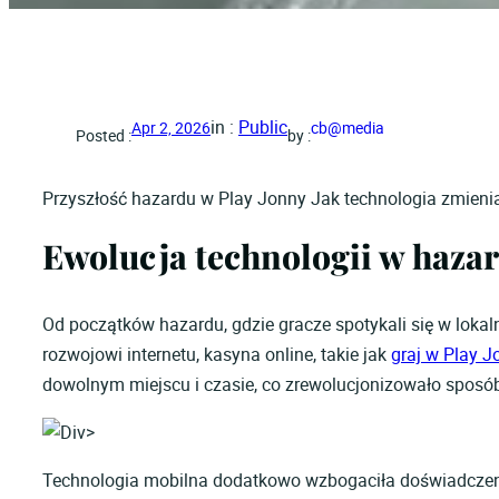
in :
Public
Apr 2, 2026
cb@media
Posted :
by :
Przyszłość hazardu w Play Jonny Jak technologia zmienia
Ewolucja technologii w hazar
Od początków hazardu, gdzie gracze spotykali się w lokal
rozwojowi internetu, kasyna online, takie jak
graj w Play J
dowolnym miejscu i czasie, co zrewolucjonizowało sposób
Technologia mobilna dodatkowo wzbogaciła doświadczenia