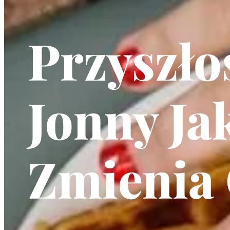
Przyszło
Jonny Ja
Zmienia 