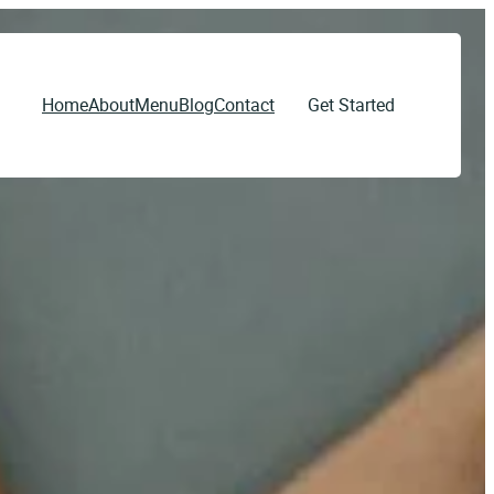
Home
About
Menu
Blog
Contact
Get Started