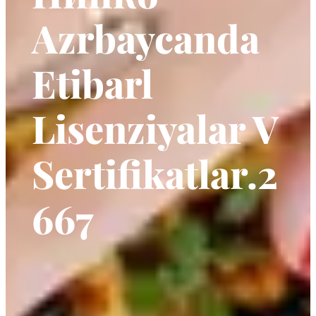
Azrbaycanda
Etibarl
Lisenziyalar V
Sertifikatlar.2
667