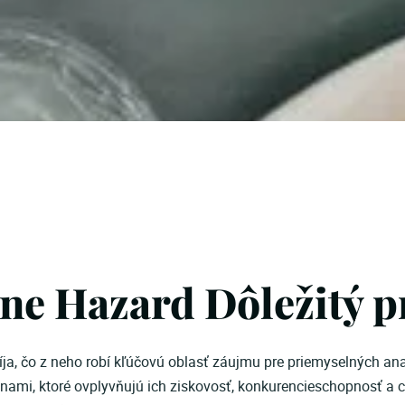
ine Hazard Dôležitý p
a, čo z neho robí kľúčovú oblasť záujmu pre priemyselných anal
nami, ktoré ovplyvňujú ich ziskovosť, konkurencieschopnosť a 