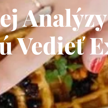
ej Analýzy
ú Vedieť E