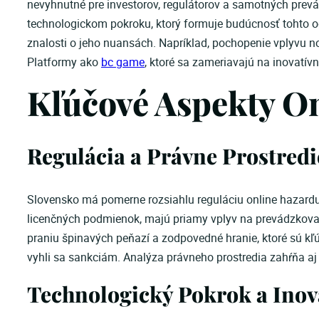
nevyhnutné pre investorov, regulátorov a samotných prevá
technologickom pokroku, ktorý formuje budúcnosť tohto odv
znalosti o jeho nuansách. Napríklad, pochopenie vplyvu 
Platformy ako
bc game
, ktoré sa zameriavajú na inovatívn
Kľúčové Aspekty O
Regulácia a Právne Prostredi
Slovensko má pomerne rozsiahlu reguláciu online hazardu,
licenčných podmienok, majú priamy vplyv na prevádzkovate
praniu špinavých peňazí a zodpovedné hranie, ktoré sú kľú
vyhli sa sankciám. Analýza právneho prostredia zahŕňa aj
Technologický Pokrok a Inov