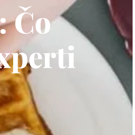
: Čo
xperti