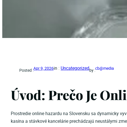
in :
Uncategorized
Apr 9, 2026
cb@media
Posted :
by :
Úvod: Prečo Je Onl
Prostredie online hazardu na Slovensku sa dynamicky vyvíj
kasína a stávkové kancelárie prechádzajú neustálymi zme