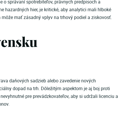
 o správaní spotrebiteľov, právnych predpisoch a
hazardných hier, je kritické, aby analytici mali hlboké
 môže mať zásadný vplyv na trhový podiel a ziskovosť.
vensku
úprava daňových sadzieb alebo zavedenie nových
álny dopad na trh. Dôležitým aspektom je aj boj proti
nevyhnutné pre prevádzkovateľov, aby si udržali licenciu a
onov.