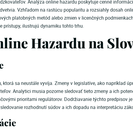
dzkovateľov. Analýza online hazardu poskytuje cenné informácie
etvia. Vzhľadom na rastúcu popularitu a rozsiahly dosah online 
nových platobných metód alebo zmien v licenčných podmienkach
e prístupy, ilustrujú dynamiku tohto trhu.
nline Hazardu na Slo
e
 ktorá sa neustále vyvíja. Zmeny v legislatíve, ako napríklad 
ľov. Analytici musia pozorne sledovať tieto zmeny a ich potenci
čovými prioritami regulátorov. Dodržiavanie týchto predpisov je 
 sledovanie rozhodnutí súdov a ich dopadu na interpretáciu zák
ácie