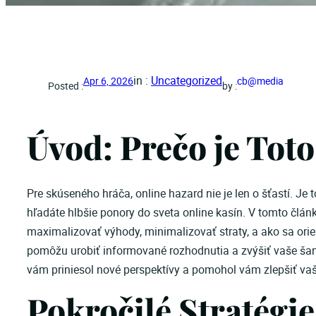
in :
Uncategorized
Apr 6, 2026
cb@media
Posted :
by :
Úvod: Prečo je Tot
Pre skúseného hráča, online hazard nie je len o šťastí. Je
hľadáte hlbšie ponory do sveta online kasín. V tomto člá
maximalizovať výhody, minimalizovať straty, a ako sa ori
pomôžu urobiť informované rozhodnutia a zvýšiť vaše šance
vám priniesol nové perspektívy a pomohol vám zlepšiť vaš
Pokročilé Stratégie