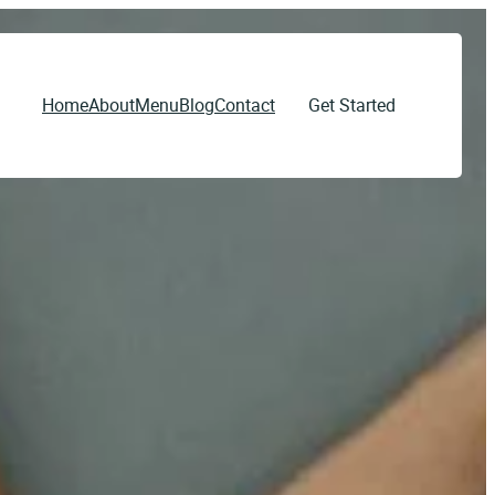
Home
About
Menu
Blog
Contact
Get Started