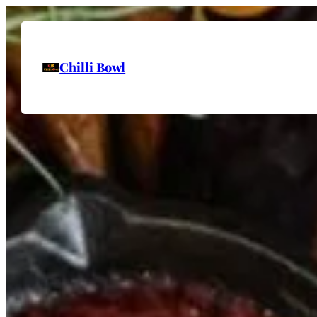
Chilli Bowl