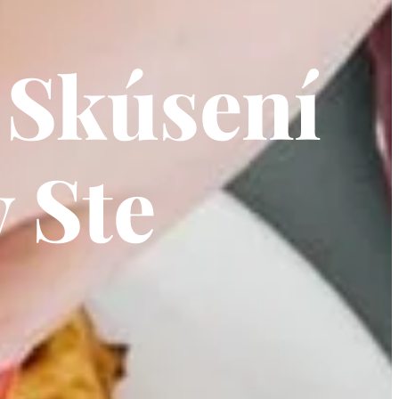
 Skúsení
 Ste