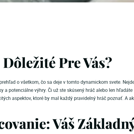
 Dôležité Pre Vás?
prehľad o všetkom, čo sa deje v tomto dynamickom svete. Nejde le
ky a potenciálne výhry. Či už ste skúsený hráč alebo len hľadát
tých aspektov, ktoré by mal každý pravidelný hráč poznať. A ak
covanie: Váš Základ