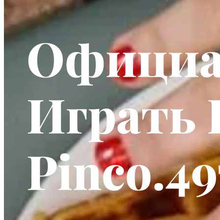
Официа
Играть 
Pinco.4