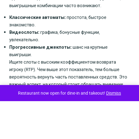
выигрышные комбинации часто возникают.
Классические автоматы:
простота, быстрое
знакомство.
Видеослоты:
графика, бонусные функции,
увлекательно.
Прогрессивные джекпоты:
шанс на крупные
выигрыши.
Ищите слоты с высоким коэффициентом возврата
игроку (RTP). Чем выше этот показатель, тем больше
вероятность вернуть часть поставленных средств. Это
важный аспект, на который стоит обращать внимание
при выборе игры.
Restaurant now open for dine-in and takeout!
Dismiss
В последние годы стали популярны автоматы с
невероятными темами и сюжетами. От фэнтезийных
миров до исторических эпох – выбор огромный. Такие
слоты создают уникальную атмосферу, увеличивая
удовольствие от игры.