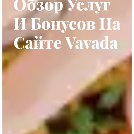
Обзор Услуг
И Бонусов На
Сайте Vavada