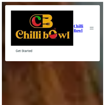
Chilli
Bowl
Get Started