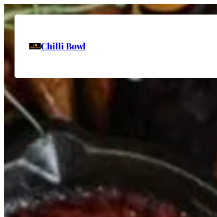
Chilli Bowl