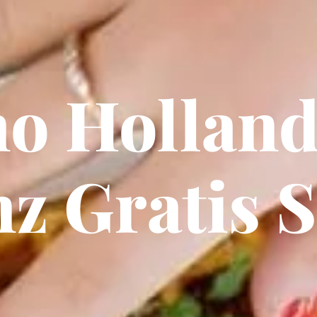
no Hollan
z Gratis 