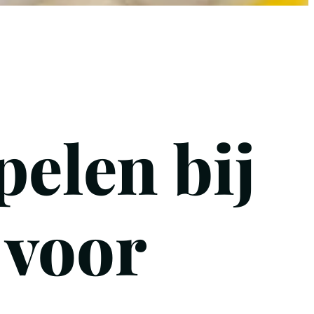
pelen bij
 voor