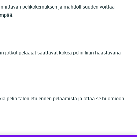
 jännittävän pelikokemuksen ja mahdollisuuden voittaa
vämpää.
kin jotkut pelaajat saattavat kokea pelin liian haastavana
utkia pelin talon etu ennen pelaamista ja ottaa se huomioon