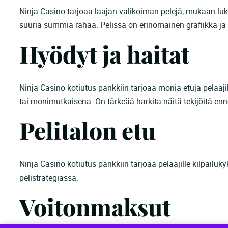
Ninja Casino tarjoaa laajan valikoiman pelejä, mukaan luk
suuria summia rahaa. Pelissä on erinomainen grafiikka ja 
Hyödyt ja haitat
Ninja Casino kotiutus pankkiin tarjoaa monia etuja pelaajil
tai monimutkaisena. On tärkeää harkita näitä tekijöitä en
Pelitalon etu
Ninja Casino kotiutus pankkiin tarjoaa pelaajille kilpailuk
pelistrategiassa.
Voitonmaksut