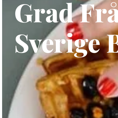
Grad Frå
Sverige 