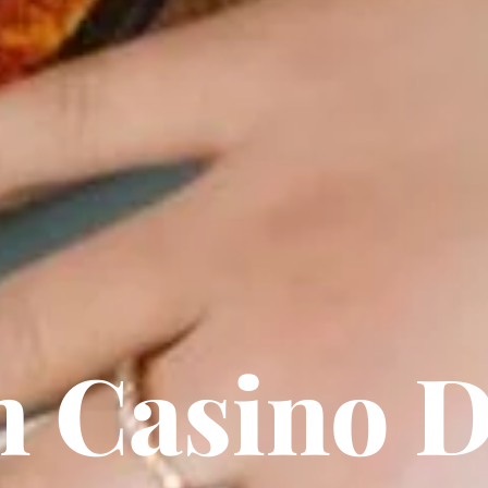
n Casino 