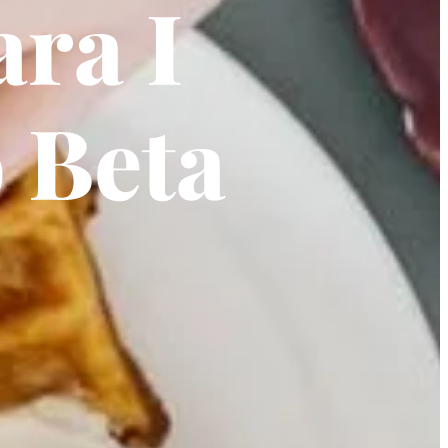
ara I
 Beta