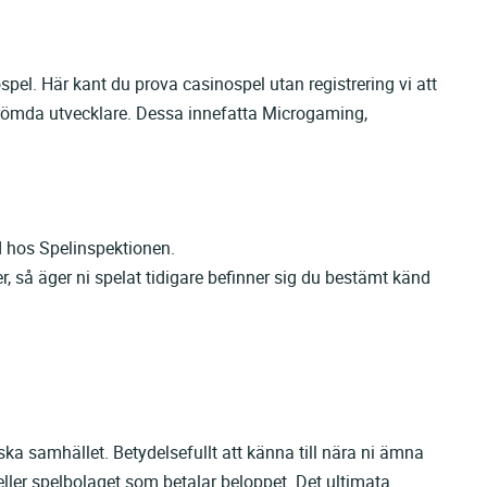
spel. Här kant du prova casinospel utan registrering vi att
erömda utvecklare.
Dessa innefatta Microgaming,
d hos Spelinspektionen.
 så äger ni spelat tidigare befinner sig du bestämt känd
ka samhället. Betydelsefullt att känna till nära ni ämna
i eller spelbolaget som betalar beloppet. Det ultimata