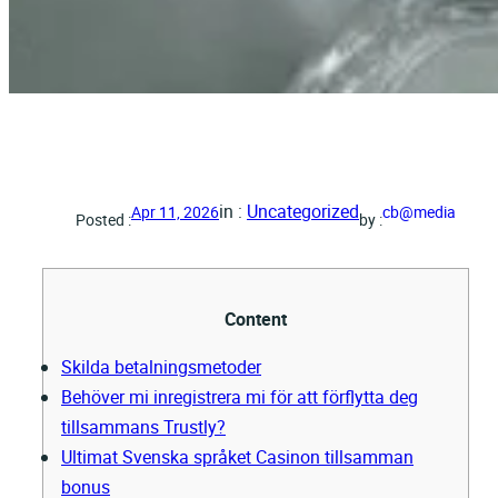
in :
Uncategorized
Apr 11, 2026
cb@media
Posted :
by :
Content
Skilda betalningsmetoder
Behöver mi inregistrera mi för att förflytta deg
tillsammans Trustly?
Ultimat Svenska språket Casinon tillsamman
bonus