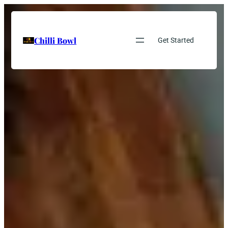
Chilli Bowl
Get Started