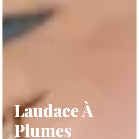
Laudace À
Plumes