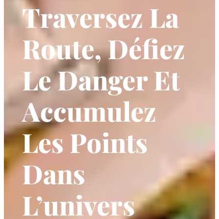
Traversez La
Route, Défiez
Le Danger Et
Accumulez
Les Points
Dans
L’univers