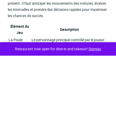
présent. Il faut anticiper les mouvements des voitures, évaluer
les intervalles et prendre des décisions rapides pour maximiser
les chances de succès.
Élément du
Description
Jeu
La Poule
Le personnage principal contrôlé par le joueur.
Les Véhicules
Obstacles à éviter pour progresser.
Restaurant now open for dine-in and takeout!
Dismiss
Augmente de un point pour chaque traversée
Le Score
réussie.
Traverser la route sans se faire heurter par un
Le But
véhicule.
Stratégies pour Maximiser
Votre Score
Bien que
chicken road
puisse sembler simple au premier abord,
la maîtrise du jeu nécessite l’adoption de stratégies efficaces.