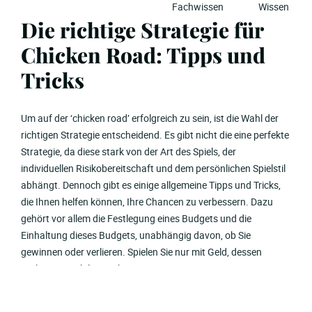
Fachwissen
Wissen
Die richtige Strategie für
Chicken Road: Tipps und
Tricks
Um auf der ‘chicken road’ erfolgreich zu sein, ist die Wahl der
richtigen Strategie entscheidend. Es gibt nicht die eine perfekte
Strategie, da diese stark von der Art des Spiels, der
individuellen Risikobereitschaft und dem persönlichen Spielstil
abhängt. Dennoch gibt es einige allgemeine Tipps und Tricks,
die Ihnen helfen können, Ihre Chancen zu verbessern. Dazu
gehört vor allem die Festlegung eines Budgets und die
Einhaltung dieses Budgets, unabhängig davon, ob Sie
gewinnen oder verlieren. Spielen Sie nur mit Geld, dessen
Verlust Sie sich leisten können.
Eine weitere wichtige Strategie ist die Diversifizierung. Setzen
Sie nicht alles auf eine Karte, sondern verteilen Sie Ihre