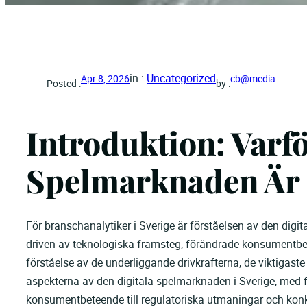
in :
Uncategorized
Apr 8, 2026
cb@media
Posted :
by :
Introduktion: Varfö
Spelmarknaden Är 
För branschanalytiker i Sverige är förståelsen av den dig
driven av teknologiska framsteg, förändrade konsumentbet
förståelse av de underliggande drivkrafterna, de viktigaste 
aspekterna av den digitala spelmarknaden i Sverige, med 
konsumentbeteende till regulatoriska utmaningar och kon