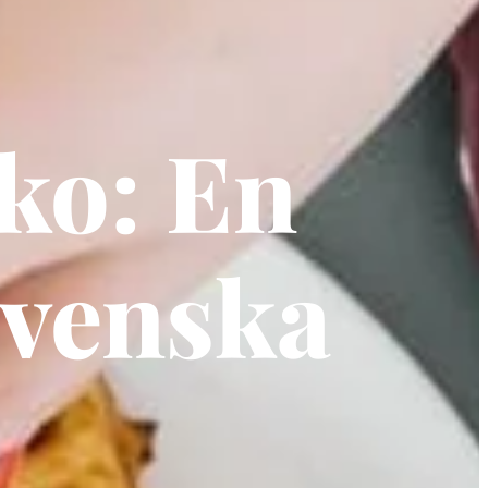
ko: En
Svenska