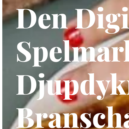
Den Digi
Spelmar
Djupdyk
Branscha