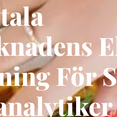
tala
knadens E
ning För 
nalytiker