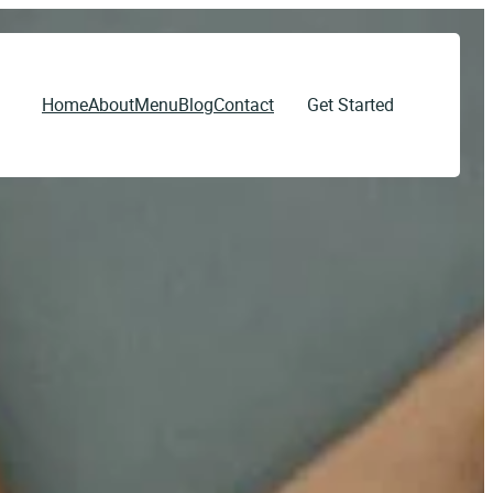
Home
About
Menu
Blog
Contact
Get Started