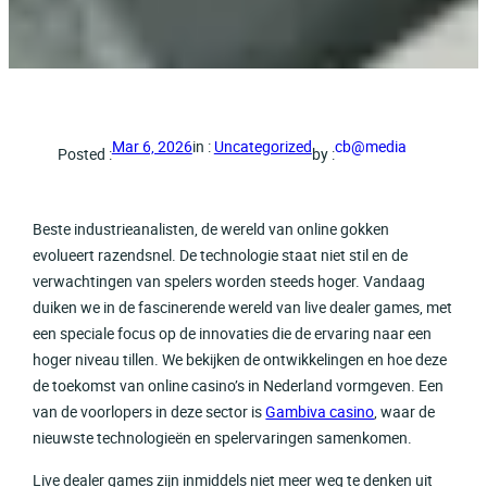
in :
Uncategorized
Mar 6, 2026
cb@media
Posted :
by :
Beste industrieanalisten, de wereld van online gokken
evolueert razendsnel. De technologie staat niet stil en de
verwachtingen van spelers worden steeds hoger. Vandaag
duiken we in de fascinerende wereld van live dealer games, met
een speciale focus op de innovaties die de ervaring naar een
hoger niveau tillen. We bekijken de ontwikkelingen en hoe deze
de toekomst van online casino’s in Nederland vormgeven. Een
van de voorlopers in deze sector is
Gambiva casino
, waar de
nieuwste technologieën en spelervaringen samenkomen.
Live dealer games zijn inmiddels niet meer weg te denken uit