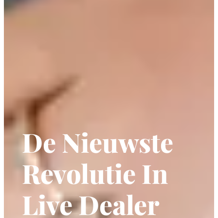
De Nieuwste
Revolutie In
Live Dealer