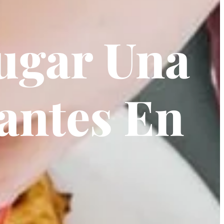
ugar Una
antes En