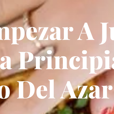
pezar A J
a Principi
 Del Azar