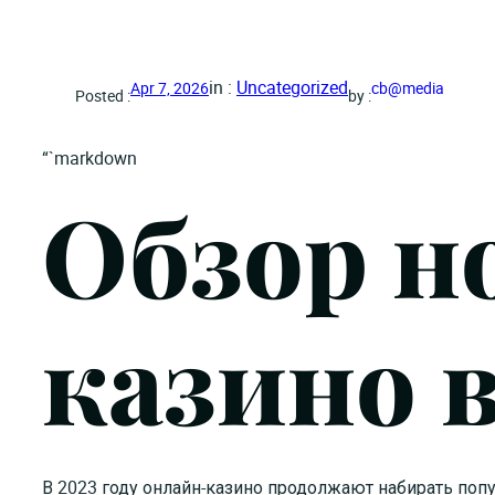
in :
Uncategorized
Apr 7, 2026
cb@media
Posted :
by :
“`markdown
Обзор н
казино в
В 2023 году онлайн-казино продолжают набирать по