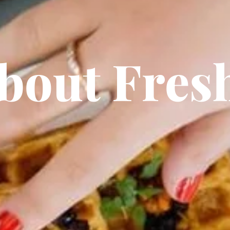
About Fres