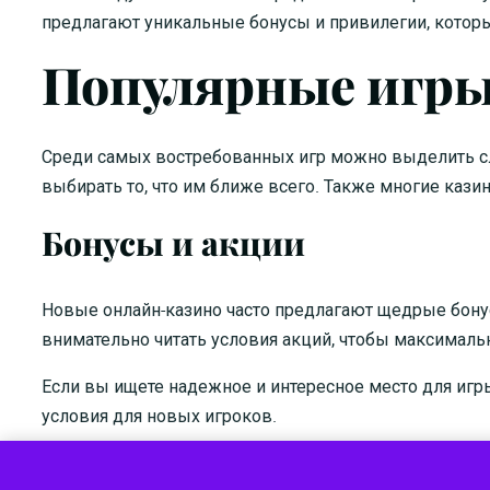
предлагают уникальные бонусы и привилегии, котор
Популярные игр
Среди самых востребованных игр можно выделить сло
выбирать то, что им ближе всего. Также многие каз
Бонусы и акции
Новые онлайн-казино часто предлагают щедрые бону
внимательно читать условия акций, чтобы максималь
Если вы ищете надежное и интересное место для игры
условия для новых игроков.
Заключение