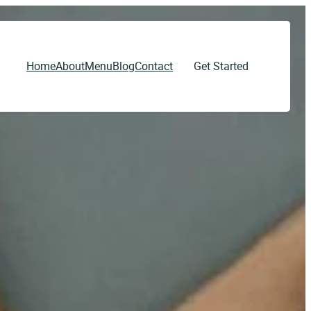
Home
About
Menu
Blog
Contact
Get Started