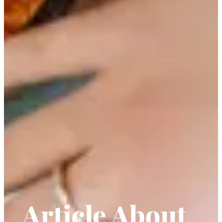
Article About