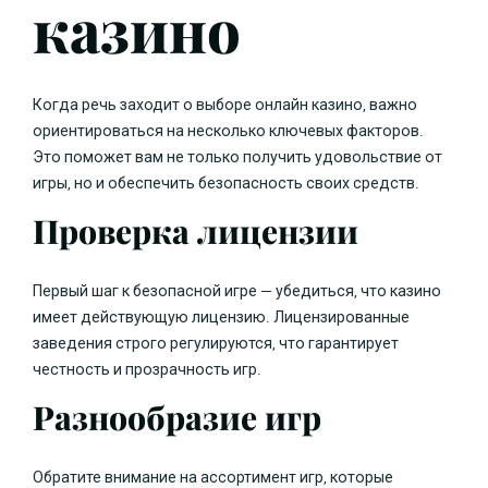
казино
Когда речь заходит о выборе онлайн казино, важно
ориентироваться на несколько ключевых факторов.
Это поможет вам не только получить удовольствие от
игры, но и обеспечить безопасность своих средств.
Проверка лицензии
Первый шаг к безопасной игре — убедиться, что казино
имеет действующую лицензию. Лицензированные
заведения строго регулируются, что гарантирует
честность и прозрачность игр.
Разнообразие игр
Обратите внимание на ассортимент игр, которые