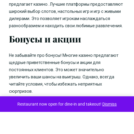
предлагает казино. Лучшие платформы предоставляют
широкий выбор слотов, настольных игр и игр с живыми
дилерами. Это позволяет игрокам наслаждаться
разнообразием и находить свои любимые развлечения.
Бонусы и акции
Не забывайте про бонусы! Многие казино предлагают
щедрые приветственные бонусы и акции для
постоянных клиентов. Это может значительно
увеличить ваши шансы на выигрыш. Однако, всегда
читайте условия, чтобы избежать неприятных
сюрпризов.
Чтение рейтингов
Restaurant now open for dine-in and takeout!
Dismiss
Перед тем как зарегистрироваться, обязательно
ознакомьтесь с рейтингами казино. Например,
рейтинг