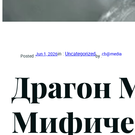
in :
Uncategorized
Jun 1, 2026
cb@media
Posted :
by :
Драгон 
Мифиче