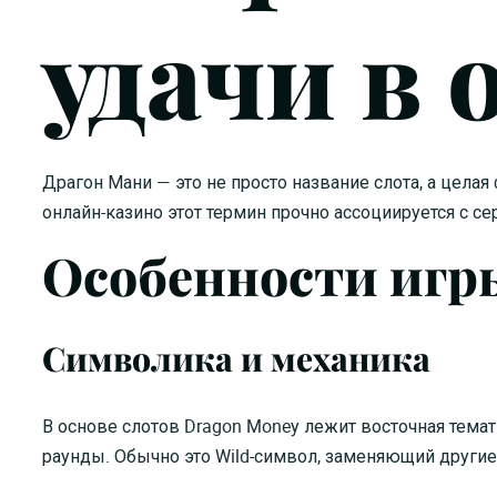
удачи в
Драгон Мани — это не просто название слота, а цела
онлайн-казино этот термин прочно ассоциируется с
Особенности игры
Символика и механика
В основе слотов Dragon Money лежит восточная тема
раунды. Обычно это Wild-символ, заменяющий други