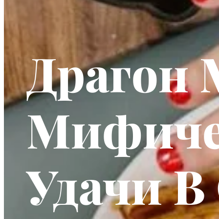
Драгон 
Мифиче
Удачи В