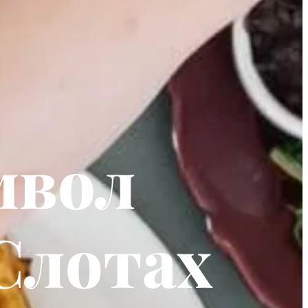
мвол
Слотах